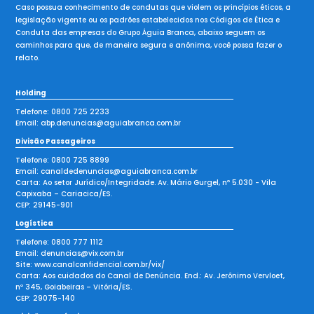
Caso possua conhecimento de condutas que violem os princípios éticos, a
legislação vigente ou os padrões estabelecidos nos Códigos de Ética e
Conduta das empresas do Grupo Águia Branca, abaixo seguem os
caminhos para que, de maneira segura e anônima, você possa fazer o
relato.
Holding
Telefone:
0800 725 2233
Email:
abp.denuncias@aguiabranca.com.br
Divisão Passageiros
Telefone:
0800 725 8899
Email:
canaldedenuncias@aguiabranca.com.br
Carta: Ao setor Jurídico/Integridade. Av. Mário Gurgel, nº 5.030 - Vila
Capixaba – Cariacica/ES.
CEP: 29145-901
Logística
Telefone:
0800 777 1112
Email:
denuncias@vix.com.br
Site:
www.canalconfidencial.com.br/vix/
Carta: Aos cuidados do Canal de Denúncia. End.: Av. Jerônimo Vervloet,
nº 345, Goiabeiras – Vitória/ES.
CEP: 29075-140